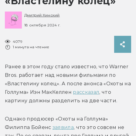
«Властелину колец»
Дмитрий Кинский
18 октября 2024 г.
4079
1 минута на чтение
Ранее в этом году стало известно, что Warner 
Bros. работает над новыми фильмами по 
«Властелину колец». А после анонса «Охоты на 
Голлума» 
Иэн МакКеллен 
рассказал
, что 
картину должны разделить на две части.
Однако продюсер «Охоты на Голлума» 
Филиппа Бойенс 
заявила
, что это совсем не 
так. По ее словам, лента про Голлума и другой 