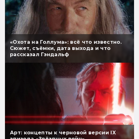
«Охота на Голлума»: всё что известно.
Сюжет, съёмки, дата выхода и что
рассказал Гэндальф
Арт: концепты к черновой версии IX
эпизода «Звёздных войн»