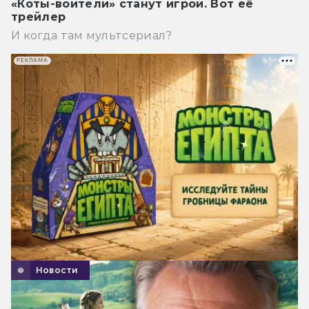
«Коты-воители» станут игрой. Вот её
трейлер
И когда там мультсериал?
РЕКЛАМА
Новости