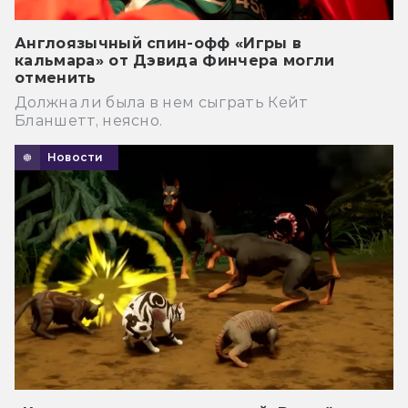
Англоязычный спин-офф «Игры в
кальмара» от Дэвида Финчера могли
отменить
Должна ли была в нем сыграть Кейт
Бланшетт, неясно.
Новости