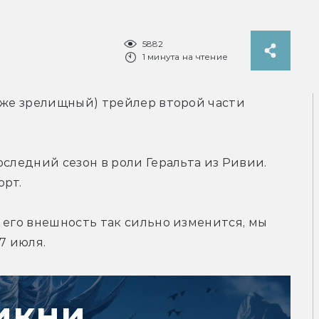
5882
1 минута на чтение
аже зрелищный) трейлер второй части 
следний сезон в роли Геральта из Ривии. 
орт.
 его внешность так сильно изменится, мы 
7 июля.
икни,