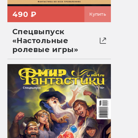
490 ₽
Купить
Спецвыпуск
«Настольные
ролевые игры»