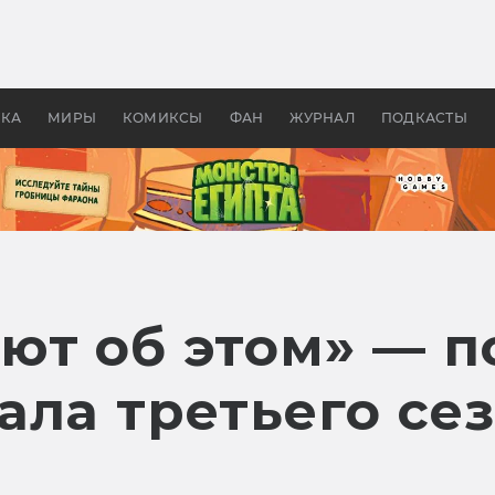
оздавались «Страшилы»:
«Одиссея» Нолана: что эт
, без которого не было
фильм сделал с Гомером и
ластелина колец»
Древней Грецией
УКА
МИРЫ
КОМИКСЫ
ФАН
ЖУРНАЛ
ПОДКАСТЫ
ют об этом» — 
ала третьего се