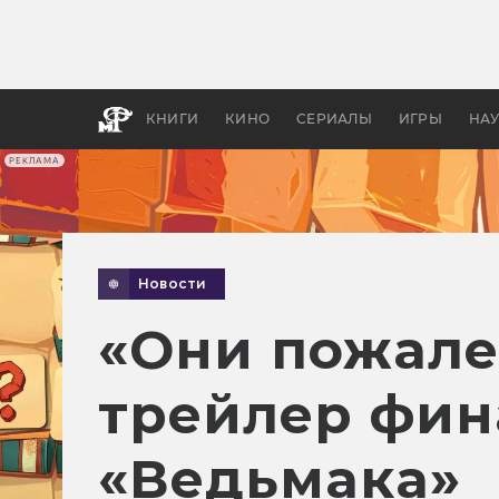
Как с
фильм
бы «В
КНИГИ
КИНО
СЕРИАЛЫ
ИГРЫ
НА
РЕКЛАМА
Новости
«Они пожале
трейлер фин
«Ведьмака»