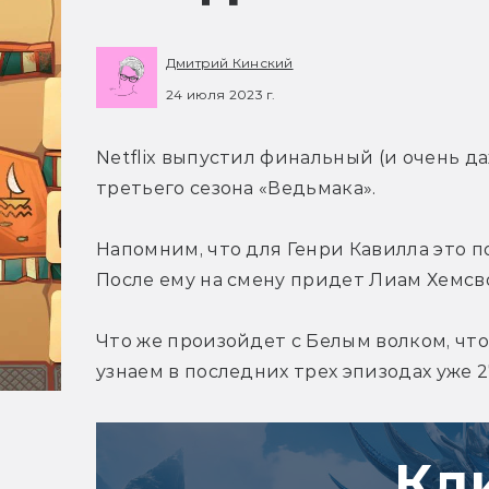
Дмитрий Кинский
24 июля 2023 г.
Netflix выпустил финальный (и очень д
третьего сезона «Ведьмака».
Напомним, что для Генри Кавилла это по
После ему на смену придет Лиам Хемсв
Что же произойдет с Белым волком, что
узнаем в последних трех эпизодах уже 2
Кл