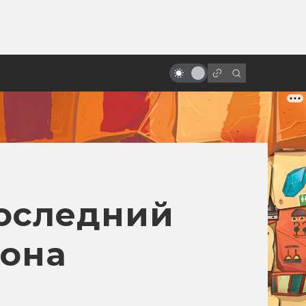
от
«Бегущий человек»: как
создавалась первая экранизация
с Арнольдом Шварценеггером
последний
зона