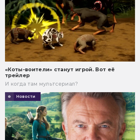
«Коты-воители» станут игрой. Вот её
трейлер
И когда там мультсериал?
Новости