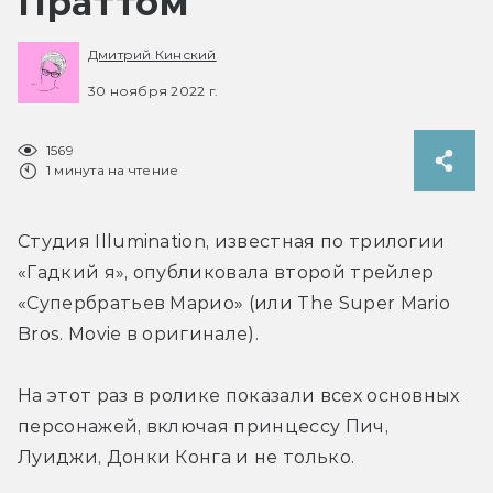
Праттом
Дмитрий Кинский
30 ноября 2022 г.
1569
1 минута на чтение
Студия Illumination, известная по трилогии 
«Гадкий я», опубликовала второй трейлер 
«Супербратьев Марио» (или The Super Mario 
Bros. Movie в оригинале).
На этот раз в ролике показали всех основных 
персонажей, включая принцессу Пич, 
Луиджи, Донки Конга и не только.