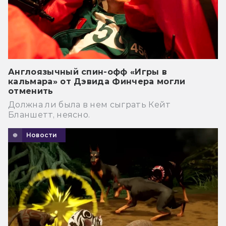
Англоязычный спин-офф «Игры в
кальмара» от Дэвида Финчера могли
отменить
Должна ли была в нем сыграть Кейт
Бланшетт, неясно.
Новости