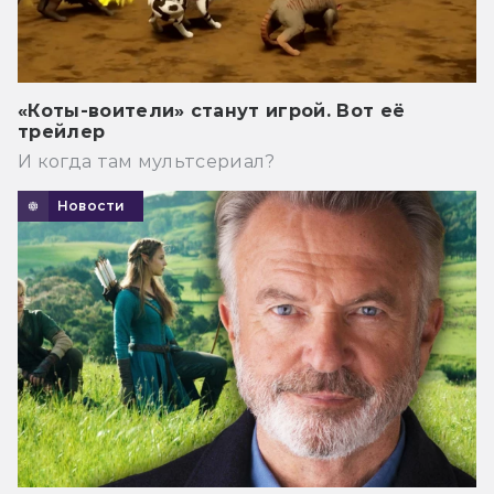
«Коты-воители» станут игрой. Вот её
трейлер
И когда там мультсериал?
Новости