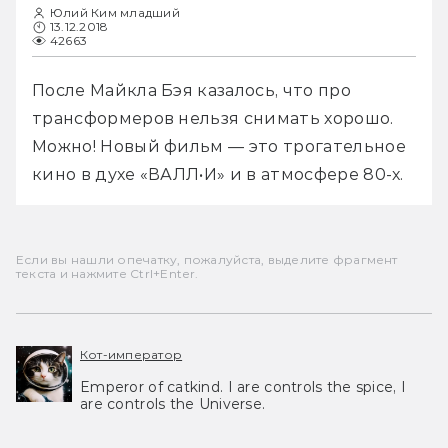
Юлий Ким младший
13.12.2018
42663
После Майкла Бэя казалось, что про 
трансформеров нельзя снимать хорошо. 
Можно! Новый фильм — это трогательное 
кино в духе «ВАЛЛ•И» и в атмосфере 80-х.
Если вы нашли опечатку, пожалуйста, выделите фрагмент
текста и нажмите Ctrl+Enter.
Кот-император
Emperor of catkind. I are controls the spice, I
are controls the Universe.