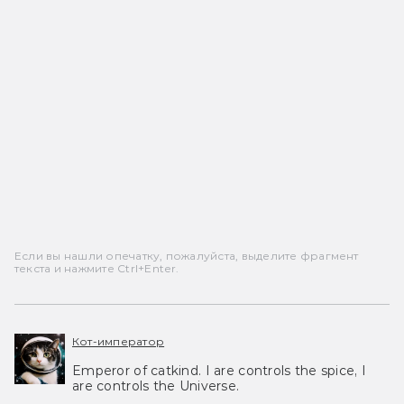
Если вы нашли опечатку, пожалуйста, выделите фрагмент
текста и нажмите Ctrl+Enter.
Кот-император
Emperor of catkind. I are controls the spice, I
are controls the Universe.