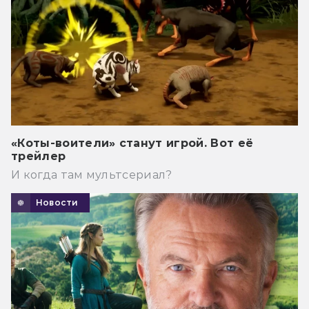
«Коты-воители» станут игрой. Вот её
трейлер
И когда там мультсериал?
Новости