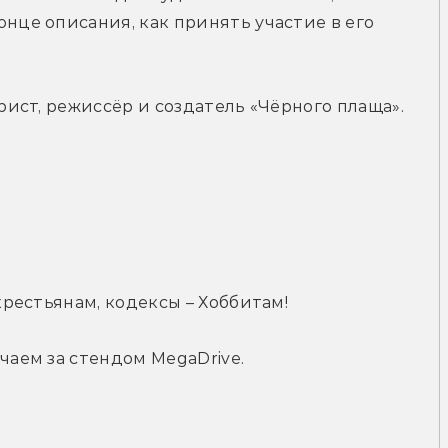
нце описания, как принять участие в его 
арист, режиссёр и создатель «Чёрного плаща». 
 крестьянам, кодексы – Хоббитам!
чаем за стендом MegaDrive.