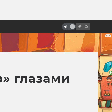
ы»:
ыло
Гигер и сотворение «Чужого»
р» глазами