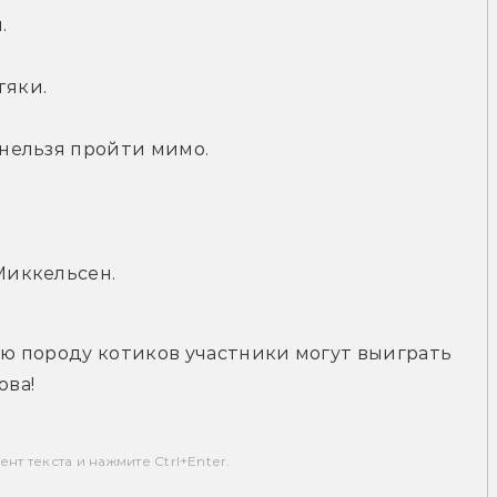
.
тяки.
о нельзя пройти мимо.
 Миккельсен.
 породу котиков участники могут выиграть 
ова!
т текста и нажмите Ctrl+Enter.