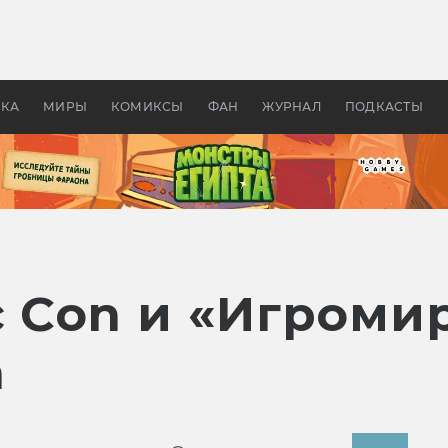
 фильмы смотреть в
Как создавались «Страшил
те 2026? В мире —
фильм, без которого не б
липсис, в России —
бы «Властелина колец»
ие комедии
УКА
МИРЫ
КОМИКСЫ
ФАН
ЖУРНАЛ
ПОДКАСТЫ
c Con и «Игроми
а