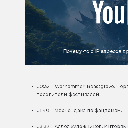
Почему-то с IP адресов д
00:32 – Warhammer: Beastgrave. Пе
посетители фестивалей.
01:40 – Мерчендайз по фандомам.
03:32 – Аллея художников. Интервь