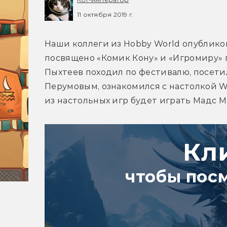
11 октября 2019 г.
Наши коллеги из Hobby World опублико
посвящено «Комик Кону» и «Игромиру» 
Пыхтеев походил по фестивалю, посетил
Перумовым, ознакомился с настолкой War
из настольных игр будет играть Мадс М
Кл
чтобы пос