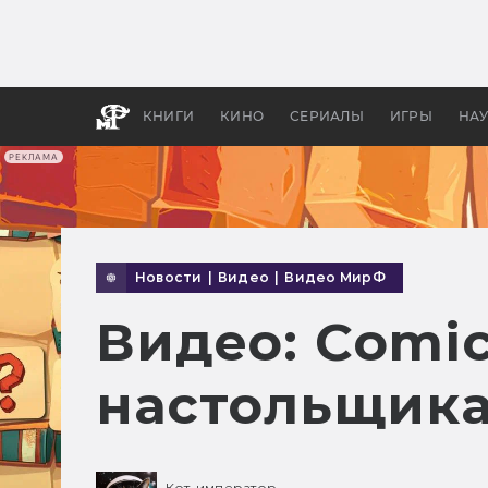
Какие
авгус
апока
детск
КНИГИ
КИНО
СЕРИАЛЫ
ИГРЫ
НА
РЕКЛАМА
Новости
|
Видео
|
Видео МирФ
Видео: Comi
настольщик
Кот-император