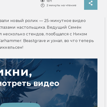
1671
2 минуты на чтение
вали новый ролик — 25-минутное видео 
глазами настольщика. Ведущий Семён 
 несколько стендов, пообщался с Ником 
hammer: Beastgrave и узнал, во что теперь 
иккельсен!
икни,
мотреть видео