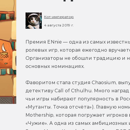
Кот-император
4 августа 2019 г.
Премия ENnie — одна из самых известны
ролевых игр, которая ежегодно вручаетс
Организаторы не обошли традицию и на 
основных номинациях.
Фаворитом стала студия Chaosium, вып
детективу Call of Cthulhu. Много наград
чьи игры набирают популярность в Росс
«Мутанты. Точка отсчёта»). Главную но
Mothership, которая погружает игроков 
«Чужие». А одна из самых амбициозных и