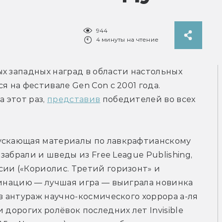
944
4 минуты на чтение
х западных наград в области настольных 
я на фестивале Gen Con с 2001 года. 
этот раз, 
представив
 победителей во всех 
ускающая материалы по лавкрафтианскому 
 забрали и шведы из Free League Publishing, 
ии («Кориолис. Третий горизонт» и 
минацию — лучшая игра — выиграла новинка 
в антураж научно-космического хоррора а-ля 
 дорогих ролёвок последних лет Invisible 