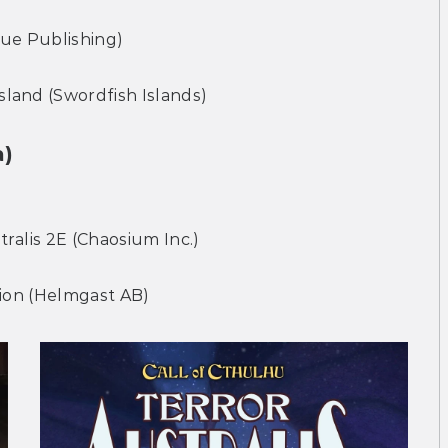
ue Publishing)
land (Swordfish Islands)
)
ralis 2E (Chaosium Inc.)
tion (Helmgast AB)