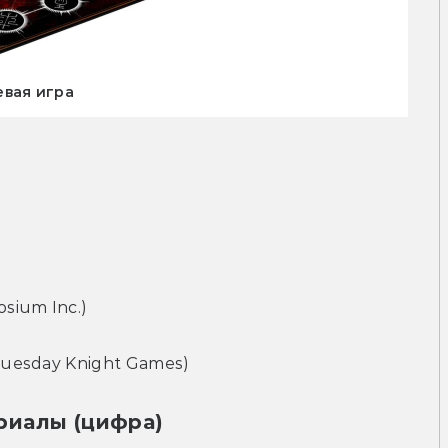
левая игра
sium Inc.)
Tuesday Knight Games)
риалы (цифра)