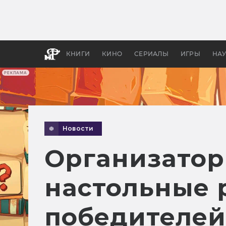
Какие
авгус
апока
детск
КНИГИ
КИНО
СЕРИАЛЫ
ИГРЫ
НА
РЕКЛАМА
Новости
Организатор
настольные 
победителей 