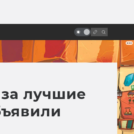
ы»:
ыло
20 лет Риддику! Как создавалась
«Чёрная дыра»
 за лучшие
бъявили