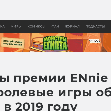
 фильмы смотреть в
Как создавались «Страшил
те 2026? В мире —
фильм, без которого не б
липсис, в России —
бы «Властелина колец»
ие комедии
УКА
МИРЫ
КОМИКСЫ
ФАН
ЖУРНАЛ
ПОДКАСТЫ
ы премии ENnie
ролевые игры о
в 2019 году