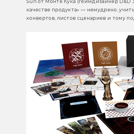
Sun от Монте Кука (геймдизайнер D&D 3.
качестве продукта» — немудрено, учиты
конвертов, листов сценариев и тому по