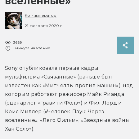
вселенные»
Кот-император
21 февраля 2020 г.
3669
1 минута на чтение
Sony опубликовала первые кадры 
мульфильма «Связанные» (раньше был 
известен как «Митчеллы против машин»), над 
которым работают режиссёр Майк Рианда 
(сценарист «Гравити Фолз») и Фил Лорд и 
Крис Миллер («Человек-Паук: Через 
вселенные», «Лего.Фильм», «Звёздные войны: 
Хан Соло»).