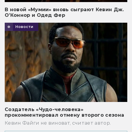
В новой «Мумии» вновь сыграют Кевин Дж.
О’Коннор и Одед Фер
Новости
Создатель «Чудо-человека»
прокомментировал отмену второго сезона
Кевин Файги не виноват, считает автор.