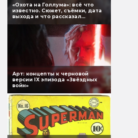
«Охота на Голлума»: всё что
известно. Сюжет, съёмки, дата
выхода и что рассказал
Гэндальф
Арт: концепты к черновой
версии IX эпизода «Звёздных
войн»