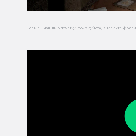
Если вы нашли опечатку, пожалуйста, выделите фрагмен