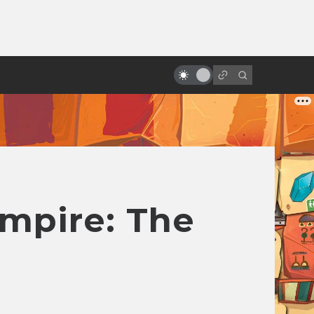
ы»:
100 лет Кристоферу Ли. Что
ыло
посмотреть, чтобы узнать его
снова
pire: The