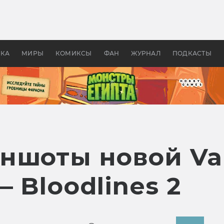
 фильмы смотреть в
Как создавались «Страшил
те 2026? В мире —
фильм, без которого не б
липсис, в России —
бы «Властелина колец»
ие комедии
УКА
МИРЫ
КОМИКСЫ
ФАН
ЖУРНАЛ
ПОДКАСТЫ
ншоты новой Vam
 Bloodlines 2