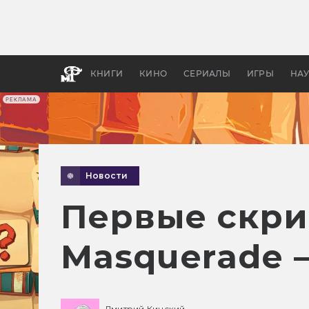
Какие
авгус
апока
детск
КНИГИ
КИНО
СЕРИАЛЫ
ИГРЫ
НА
РЕКЛАМА
Новости
Первые скри
Masquerade —
Дмитрий Кинский