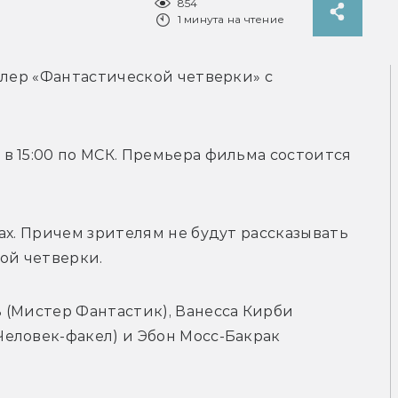
854
1 минута на чтение
йлер «Фантастической четверки» с 
 15:00 по МСК. Премьера фильма состоится 
ах. Причем зрителям не будут рассказывать 
й четверки. 
(Мистер Фантастик), Ванесса Кирби 
еловек-факел) и Эбон Мосс-Бакрак 