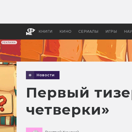
Как с
фильм
бы «В
КНИГИ
КИНО
СЕРИАЛЫ
ИГРЫ
НА
РЕКЛАМА
Новости
Первый тизе
четверки»
Дмитрий Кинский