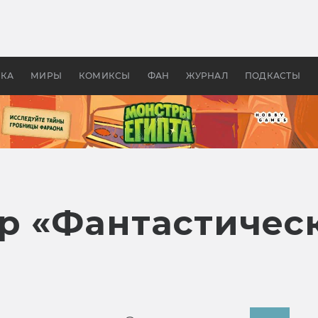
оздавались «Страшилы»:
«Одиссея» Нолана: что эт
, без которого не было
фильм сделал с Гомером и
ластелина колец»
Древней Грецией
УКА
МИРЫ
КОМИКСЫ
ФАН
ЖУРНАЛ
ПОДКАСТЫ
р «Фантастичес