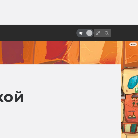
от
История жизни Джорджа Лукаса
кой