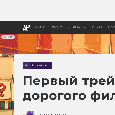
Какие
авгус
апока
детск
КНИГИ
КИНО
СЕРИАЛЫ
ИГРЫ
НА
РЕКЛАМА
Новости
Первый трей
дорогого фи
Андрей Квасков