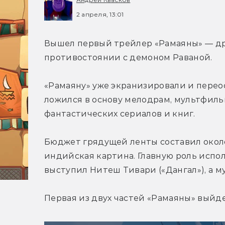
2 апреля, 13:01
Вышел первый трейлер «Рамаяны» — дре
противостоянии с демоном Раваной. 
«Рамаяну» уже экранизировали и перео
ложился в основу мелодрам, мультфильм
Бюджет грядущей ленты составил около
индийская картина. Главную роль испол
выступил Нитеш Тивари («Дангал»), а му
Первая из двух частей «Рамаяны» выйде