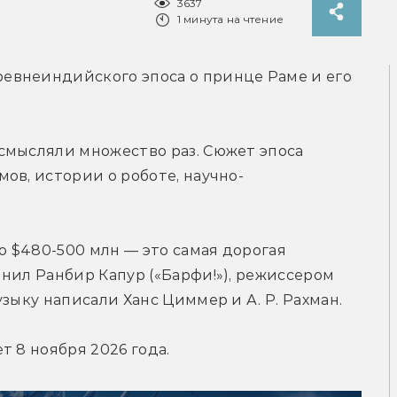
3637
1 минута на чтение
внеиндийского эпоса о принце Раме и его 
смысляли множество раз. Сюжет эпоса 
ов, истории о роботе, научно-
 $480-500 млн — это самая дорогая 
нил Ранбир Капур («Барфи!»), режиссером 
зыку написали Ханс Циммер и А. Р. Рахман.
т 8 ноября 2026 года.