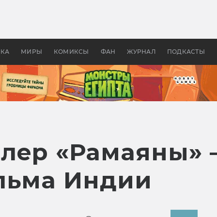
 фильмы смотреть в
Как создавались «Страшил
те 2026? В мире —
фильм, без которого не б
липсис, в России —
бы «Властелина колец»
ие комедии
УКА
МИРЫ
КОМИКСЫ
ФАН
ЖУРНАЛ
ПОДКАСТЫ
лер «Рамаяны» 
льма Индии