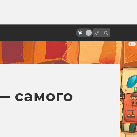
ы»:
ыло
Лучшие исекаи в кино и
сериалах Азии
— самого