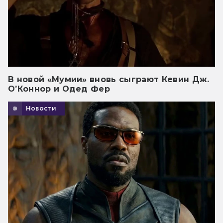
В новой «Мумии» вновь сыграют Кевин Дж.
О’Коннор и Одед Фер
Новости