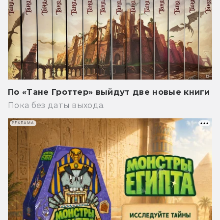
По «Тане Гроттер» выйдут две новые книги
Пока без даты выхода.
РЕКЛАМА