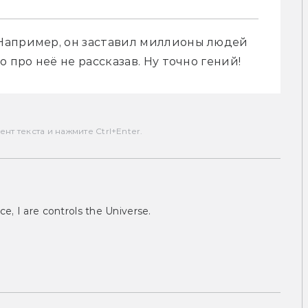
Например, он заставил миллионы людей 
 про неё не рассказав. Ну точно гений!
т текста и нажмите Ctrl+Enter.
ce, I are controls the Universe.