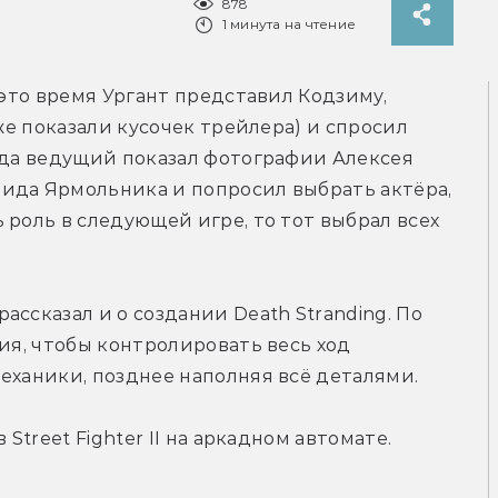
878
1 минута на чтение
 это время Ургант представил Кодзиму, 
же показали кусочек трейлера) и спросил 
гда ведущий показал фотографии Алексея 
ида Ярмольника и попросил выбрать актёра, 
роль в следующей игре, то тот выбрал всех 
ссказал и о создании Death Stranding. По 
ия, чтобы контролировать весь ход 
еханики, позднее наполняя всё деталями.
Street Fighter II на аркадном автомате. 