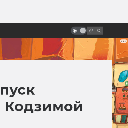
от
Кто такие Кайдзю: Годзилла и
компания
пуск
о Кодзимой