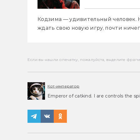
Кодзима — удивительный человек. 
ждать свою новую игру, почти ничего
Если вы нашли опечатку, пожалуйста, выделите фрагмен
Кот-император
Emperor of catkind. I are controls the spi