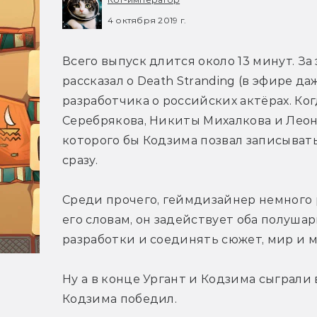
4 октября 2019 г.
Всего выпуск длится около 13 минут. За
рассказал о Death Stranding (в эфире да
разработчика о российских актёрах. Ко
Серебрякова, Никиты Михалкова и Леон
которого бы Кодзима позвал записывать 
сразу.
Среди прочего, геймдизайнер немного ра
его словам, он задействует оба полушар
разработки и соединять сюжет, мир и м
Ну а в конце Ургант и Кодзима сыграли в 
Кодзима победил.