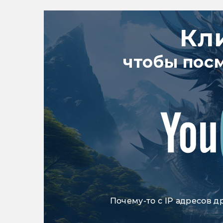
Кл
чтобы пос
Почему-то с IP адресов д