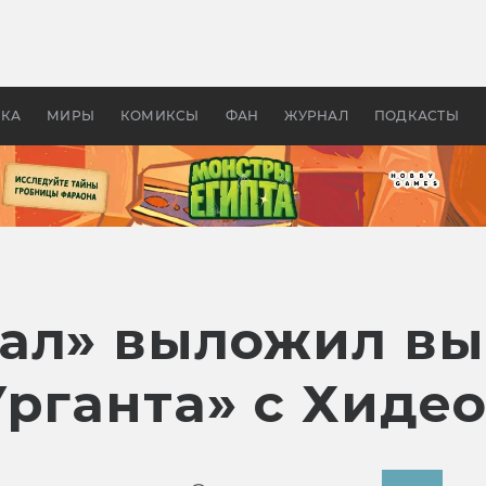
оздавались «Страшилы»:
«Одиссея» Нолана: что эт
, без которого не было
фильм сделал с Гомером и
ластелина колец»
Древней Грецией
УКА
МИРЫ
КОМИКСЫ
ФАН
ЖУРНАЛ
ПОДКАСТЫ
ал» выложил вы
Урганта» с Хиде