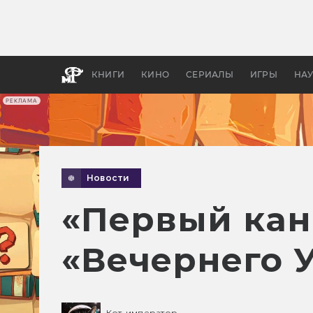
Как с
фильм
бы «В
КНИГИ
КИНО
СЕРИАЛЫ
ИГРЫ
НА
РЕКЛАМА
Новости
«Первый кан
«Вечернего 
Кот-император