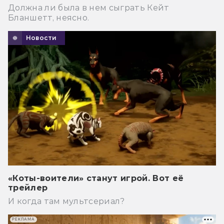
Должна ли была в нем сыграть Кейт
Бланшетт, неясно.
Новости
«Коты-воители» станут игрой. Вот её
трейлер
И когда там мультсериал?
РЕКЛАМА