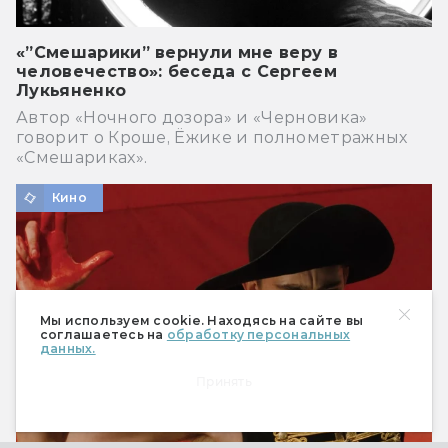
«”Смешарики” вернули мне веру в
человечество»: беседа с Сергеем
Лукьяненко
Автор «Ночного дозора» и «Черновика»
говорит о Кроше, Ёжике и полнометражных
«Смешариках».
Кино
Мы используем cookie. Находясь на сайте вы
соглашаетесь на
обработку персональных
данных.
Принять