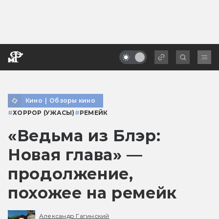
Кино
|
Обзоры кино
#
ХОРРОР (УЖАСЫ)
#
РЕМЕЙК
«Ведьма из Блэр:
Новая глава» —
продолжение,
похожее на ремейк
Александр Гагинский