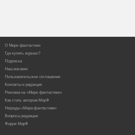
О Мире фантастики
Где купить журнал?
Подписка
Наш магазин
Пользовательское соглашение
Контакты и редакция
Реклама на «Мире фантастики»
Как стать автором МирФ
Награды «Мира фантастики»
Вопросы редакции
Форум МирФ