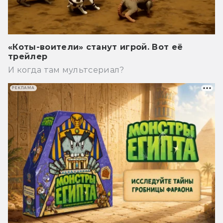
«Коты-воители» станут игрой. Вот её
трейлер
И когда там мультсериал?
РЕКЛАМА