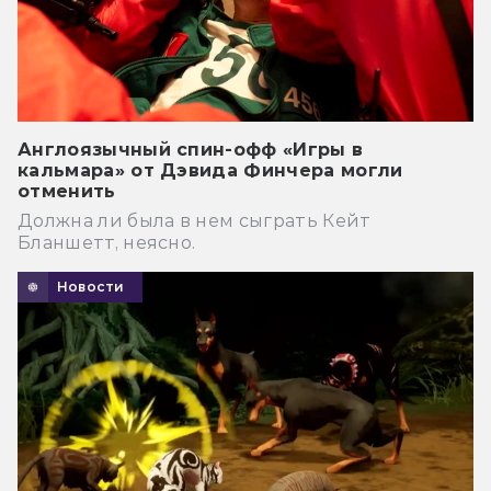
Англоязычный спин-офф «Игры в
кальмара» от Дэвида Финчера могли
отменить
Должна ли была в нем сыграть Кейт
Бланшетт, неясно.
Новости