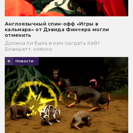
Англоязычный спин-офф «Игры в
кальмара» от Дэвида Финчера могли
отменить
Должна ли была в нем сыграть Кейт
Бланшетт, неясно.
Новости