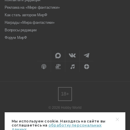
Реклама на «Мире фантастики»
Как стать автором МирФ
Награды «Мира фантастики»
Вопросы редакции
Форум МирФ
18+
© 2026 Hobby World
Любое использование материалов допускается только с согласия
редакции.
Мы используем cookie. Находясь на сайте вы
соглашаетесь на
обработку персональных
Мнение авторов может не совпадать с мнением редакции.
данных.