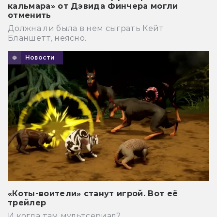
кальмара» от Дэвида Финчера могли
отменить
Должна ли была в нем сыграть Кейт
Бланшетт, неясно.
Новости
«Коты-воители» станут игрой. Вот её
трейлер
И когда там мультсериал?