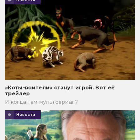
«Коты-воители» станут игрой. Вот её
трейлер
И когда там мультсериал?
Новости