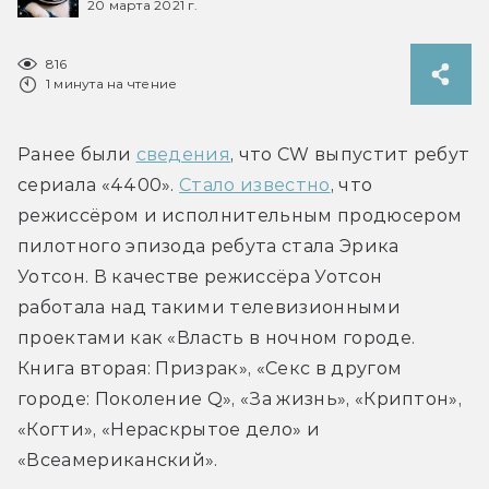
20 марта 2021 г.
816
1 минута на чтение
Ранее были 
сведения
, что CW выпустит ребут 
сериала «4400». 
Стало известно
, что 
режиссёром и исполнительным продюсером 
пилотного эпизода ребута стала Эрика 
Уотсон. В качестве режиссёра Уотсон 
работала над такими телевизионными 
проектами как «Власть в ночном городе. 
Книга вторая: Призрак», «Секс в другом 
городе: Поколение Q», «За жизнь», «Криптон», 
«Когти», «Нераскрытое дело» и 
«Всеамериканский».