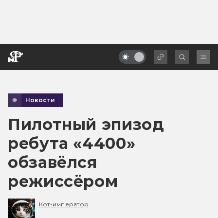
Новости
Пилотный эпизод
ребута «4400»
обзавёлся
режиссёром
Кот-император