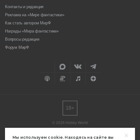
Контакты и редакция
Реклама на «Мире фантастики»
Как стать автором МирФ
Награды «Мира фантастики»
Вопросы редакции
Форум МирФ
18+
© 2026 Hobby World
Любое использование материалов допускается только с согласия
редакции.
Мы используем cookie. Находясь на сайте вы