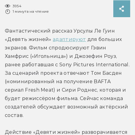
3954
1 минута на чтение
Фантастический рассказ Урсулы Ле Гуин 
«Девять жизней» 
адаптируют
 для больших 
экранов. Фильм спродюсируют Гэвин 
Хамфрис («Игольница») и Джозефин Роуз, 
ранее работавшая с Sony Pictures International. 
За сценарий проекта отвечают Том Басден 
(номинированный на получение BAFTA 
сериал Fresh Meat) и Сири Роднес, которая и 
будет режиссёром фильма. Сейчас команда 
создателей обсуждает возможный актёрский 
состав.
Действие «Девяти жизней» разворачивается 