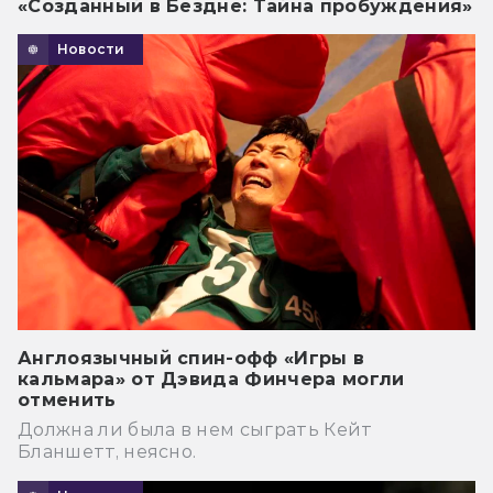
«Созданный в Бездне: Тайна пробуждения»
Новости
Англоязычный спин-офф «Игры в
кальмара» от Дэвида Финчера могли
отменить
Должна ли была в нем сыграть Кейт
Бланшетт, неясно.