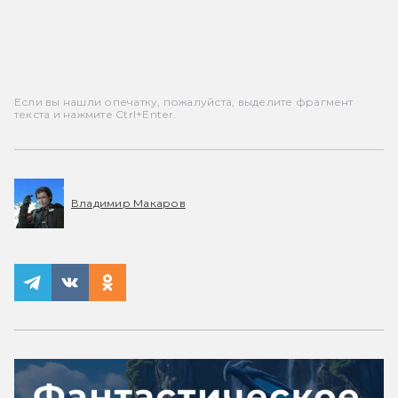
Если вы нашли опечатку, пожалуйста, выделите фрагмент
текста и нажмите Ctrl+Enter.
Владимир Макаров