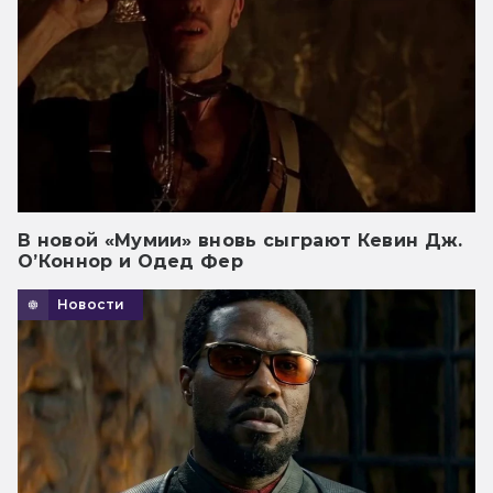
В новой «Мумии» вновь сыграют Кевин Дж.
О’Коннор и Одед Фер
Новости