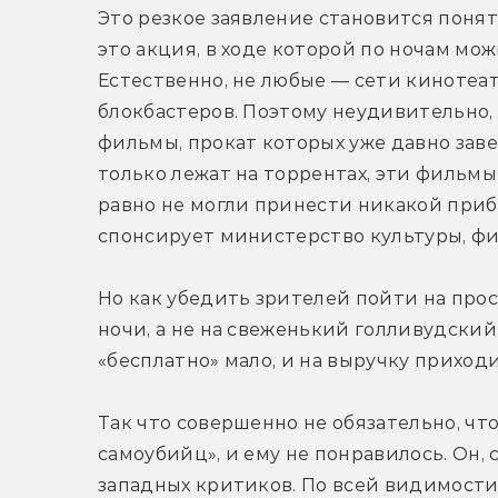
Это резкое заявление становится понятн
это акция, в ходе которой по ночам мо
Естественно, не любые — сети кинотеат
блокбастеров. Поэтому неудивительно, 
фильмы, прокат которых уже давно заве
только лежат на торрентах, эти фильмы
равно не могли принести никакой приб
спонсирует министерство культуры, ф
Но как убедить зрителей пойти на про
ночи, а не на свеженький голливудский
«бесплатно» мало, и на выручку приход
Так что совершенно не обязательно, ч
самоубийц», и ему не понравилось. Он, 
западных критиков. По всей видимости,