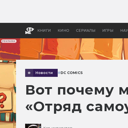
Какие
авгус
апока
детск
КНИГИ
КИНО
СЕРИАЛЫ
ИГРЫ
НА
РЕКЛАМА
Новости
#
DC COMICS
Вот почему 
«Отряд само
Кот-император