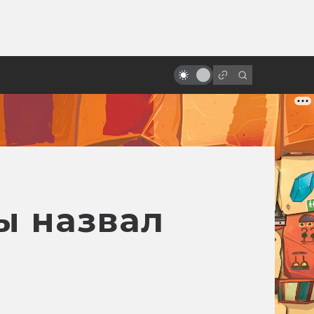
ы»:
ыло
Мультфильмы — самые точные
экранизации DC
ы назвал