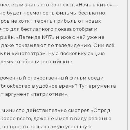
ее, если знать его контекст. «Ночь в кино» — 
жно будет посмотреть фильмы бесплатно. 
ров не хотят терять прибыль от новых 
что для бесплатного показа отобрали 
ршён. «Легенда №17» и иже с ней уже не 
 даже показывают по телевидению. Они всё 
ыли кинотеатрам. Ну а поскольку акцию 
ильмы отобрали российские.
сроченный отечественный фильм среди 
 блокбастер в удобное время? Тут аргумента 
ит аргумент «патриотизм».
то министр действительно смотрел «Отряд 
скорее всего, даже не имел в виду реакцию 
 он просто назвал самую успешную 