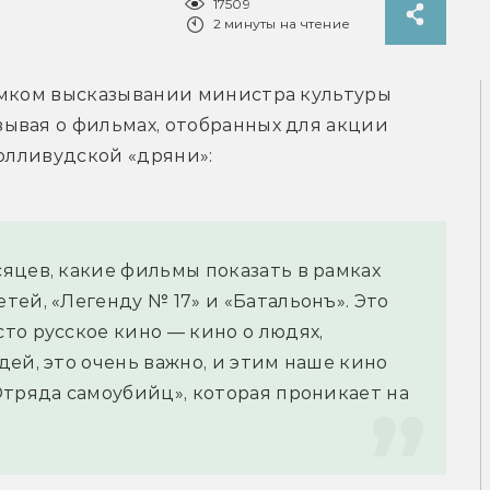
17509
2 минуты на чтение
омком высказывании министра культуры 
ывая о фильмах, отобранных для акции 
голливудской «дряни»:
яцев, какие фильмы показать в рамках 
ей, «Легенду № 17» и «Батальонъ». Это 
о русское кино — кино о людях, 
ей, это очень важно, и этим наше кино 
тряда самоубийц», которая проникает на 