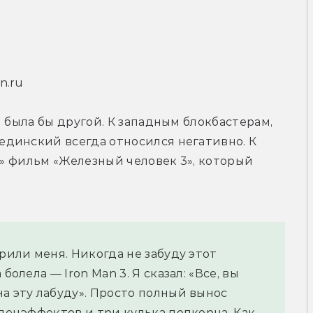
n.ru
 была бы другой. К западным блокбастерам, 
динский всегда относился негативно. К 
й» фильм «Железный человек 3», который 
рили меня. Никогда не забуду этот 
олела — Iron Man 3. Я сказал: «Все, вы 
а эту лабуду». Просто полный вынос 
пецэффектов и три кулька попкорна. Как 