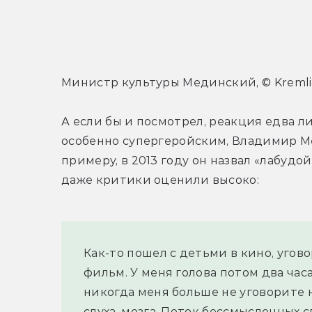
Министр культуры Мединский, © Kremli
А если бы и посмотрел, реакция едва ли
особенно супергеройским, Владимир Ме
примеру, в 2013 году он назвал «лабудо
даже критики оценили высоко:
Как-то пошел с детьми в кино, угово
фильм. У меня голова потом два часа б
никогда меня больше не уговорите н
слуха, мозга. Поток бессмысленных с