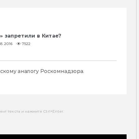
 запретили в Китае?
08.2016
7522
скому аналогу Роскомнадзора. 
т текста и нажмите Ctrl+Enter.