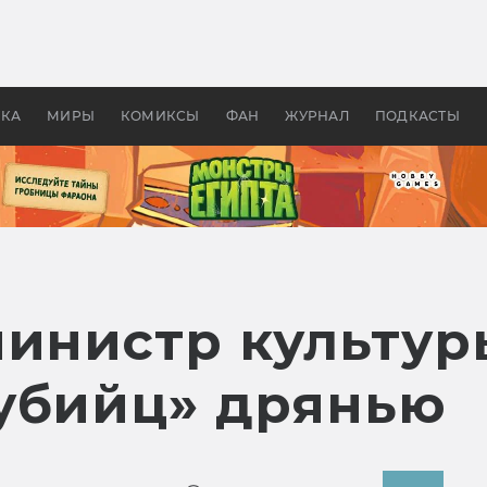
 фильмы смотреть в
Как создавались «Страшил
те 2026? В мире —
фильм, без которого не б
липсис, в России —
бы «Властелина колец»
ие комедии
УКА
МИРЫ
КОМИКСЫ
ФАН
ЖУРНАЛ
ПОДКАСТЫ
министр культур
убийц» дрянью