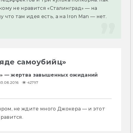
кому не нравится «Сталинград» — на 
 что там идея есть, а на Iron Man — нет.
ряде самоубийц»
» — жертва завышенных ожиданий
03.08.2016
42797
ром, не ждите много Джокера — и этот 
равится.