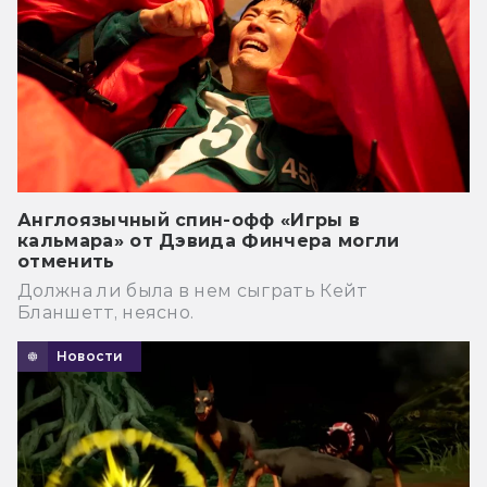
Англоязычный спин-офф «Игры в
кальмара» от Дэвида Финчера могли
отменить
Должна ли была в нем сыграть Кейт
Бланшетт, неясно.
Новости