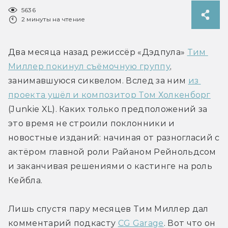
5636
2 минуты на чтение
Два месяца назад режиссёр «Дэдпула» 
Тим 
Миллер покинул съёмочную группу
, 
занимавшуюся сиквелом. Вслед за ним 
из 
проекта ушёл и композитор Том Холкенборг
(Junkie XL). Каких только предположений за 
это время не строили поклонники и 
новостные изданий: начиная от разногласий с 
актёром главной роли Райаном Рейнольдсом 
и заканчивая решениями о кастинге на роль 
Кейбла.
Лишь спустя пару месяцев Тим Миллер дал 
комментарий подкасту 
CG Garage
. Вот что он 