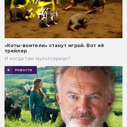
«Коты-воители» станут игрой. Вот её
трейлер
И когда там мультсериал?
Новости