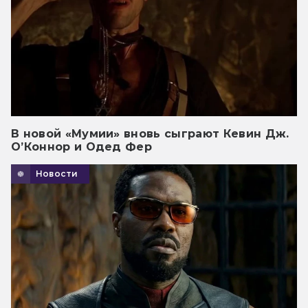
В новой «Мумии» вновь сыграют Кевин Дж.
О’Коннор и Одед Фер
Новости