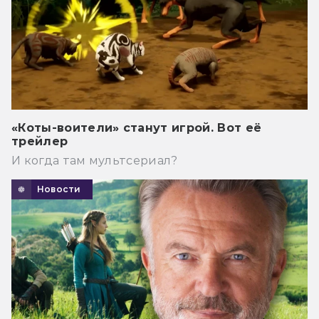
«Коты-воители» станут игрой. Вот её
трейлер
И когда там мультсериал?
Новости