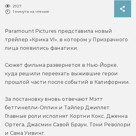
2927
1 минута на чтение
Paramount Pictures представила новый 
трейлер «Крика VI», в котором у Призрачного 
лица появились фанатики.
Сюжет фильма развернется в Нью-Йорке, 
куда решили переехать выжившие герои 
прошлой части после событий в Калифорнии.
За постановку вновь отвечают Мэтт 
беттинелли-Олпин и Тайлер Джиллет. 
Главные роли исполнят Кортни Кокс, Дженна 
Ортега, Джасмин Савой Браун, Тони Револори 
и Сама Уивинг.