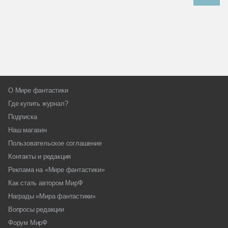
О Мире фантастики
Где купить журнал?
Подписка
Наш магазин
Пользовательское соглашение
Контакты и редакция
Реклама на «Мире фантастики»
Как стать автором МирФ
Награды «Мира фантастики»
Вопросы редакции
Форум МирФ