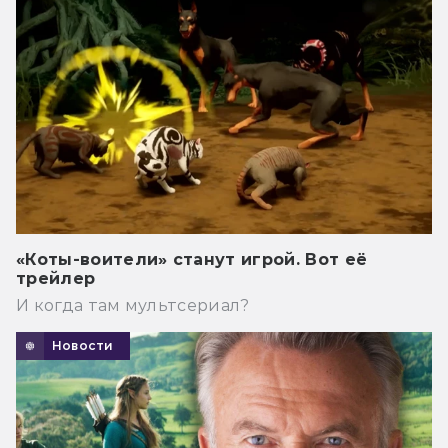
«Коты-воители» станут игрой. Вот её
трейлер
И когда там мультсериал?
Новости