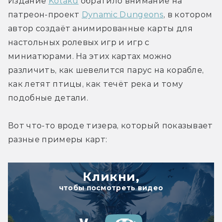
Издание 
Kotaku
 обратило внимание на 
патреон-проект 
Dynamic Dungeons
, в котором 
автор создаёт анимированные карты для 
настольных ролевых игр и игр с 
миниатюрами. На этих картах можно 
различить, как шевелится парус на корабле, 
как летят птицы, как течёт река и тому 
подобные детали.
Вот что-то вроде тизера, который показывает 
разные примеры карт:
Кликни,
чтобы посмотреть видео