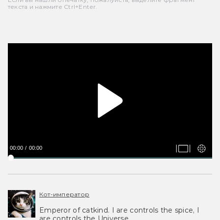
текста и нажмите Ctrl+Enter.
00:00
00:00
Кот-император
Emperor of catkind. I are controls the spice, I
are controls the Universe.