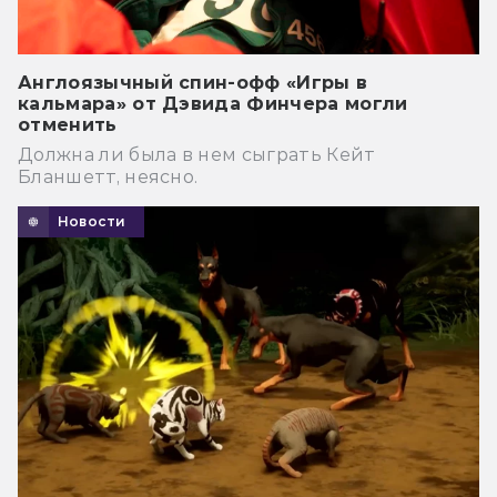
Англоязычный спин-офф «Игры в
кальмара» от Дэвида Финчера могли
отменить
Должна ли была в нем сыграть Кейт
Бланшетт, неясно.
Новости