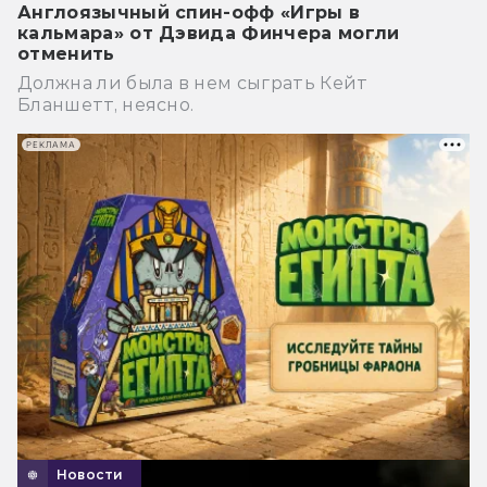
Англоязычный спин-офф «Игры в
кальмара» от Дэвида Финчера могли
отменить
Должна ли была в нем сыграть Кейт
Бланшетт, неясно.
РЕКЛАМА
Новости