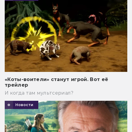
«Коты-воители» станут игрой. Вот её
трейлер
И когда там мультсериал?
Новости