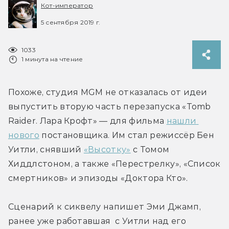
Кот-император
5 сентября 2019 г.
1033
1 минута на чтение
Похоже, студия MGM не отказалась от идеи 
выпустить вторую часть перезапуска «Tomb 
Raider. Лара Крофт» — для фильма 
нашли 
нового
 постановщика. Им стал режиссёр Бен 
Уитли, снявший 
«Высотку»
 с Томом 
Хиддлстоном, а также «Перестрелку», «Список 
смертников» и эпизоды «Доктора Кто».
Сценарий к сиквелу напишет Эми Джамп, 
ранее уже работавшая  с Уитли над его 