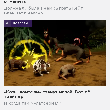
отменить
Должна ли была в нем сыграть Кейт
Бланшетт, неясно.
Новости
«Коты-воители» станут игрой. Вот её
трейлер
И когда там мультсериал?