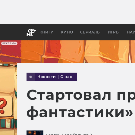
Какие
авгус
апока
детск
КНИГИ
КИНО
СЕРИАЛЫ
ИГРЫ
НА
РЕКЛАМА
Новости
|
О нас
Стартовал п
фантастики
Сергей Серебрянский