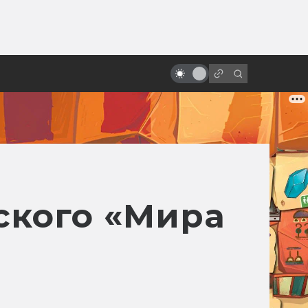
ы»:
ыло
Киберпанк-фильмы: 10 главных и
ещё немного
ского «Мира