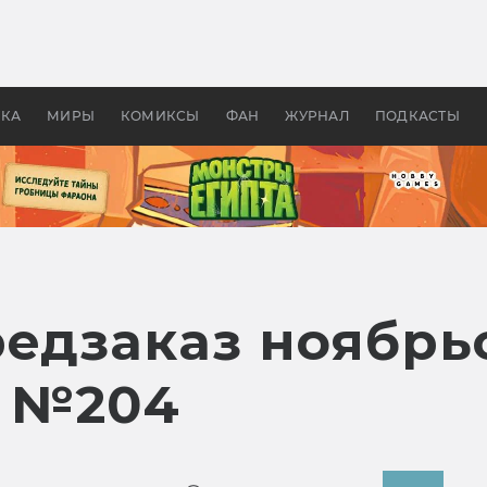
 фильмы смотреть в
Как создавались «Страшил
те 2026? В мире —
фильм, без которого не б
липсис, в России —
бы «Властелина колец»
ие комедии
УКА
МИРЫ
КОМИКСЫ
ФАН
ЖУРНАЛ
ПОДКАСТЫ
редзаказ ноябрь
» №204