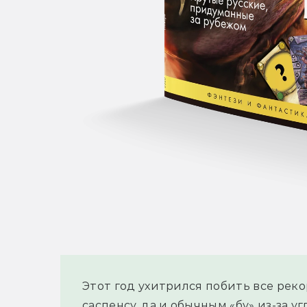
Этот год ухитрился побить все рек
саспенсу, да и обычным «бу» из-за у