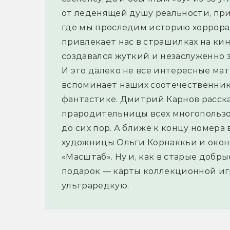
от леденящей душу реальности, при
где мы проследим историю хоррора и
привлекает нас в страшилках на кин
создавался жуткий и незаслуженно 
И это далеко не все интересные ма
вспоминает наших соотечественник
фантастике. Дмитрий Карнов расск
прародительницы всех многопользо
до сих пор. А ближе к концу номера
художницы Ольги Корнаккьи и окон
«Масштаб». Ну и, как в старые добры
подарок — карты коллекционной игр
ультраредкую.