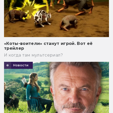
«Коты-воители» станут игрой. Вот её
трейлер
И когда там мультсериал?
Новости