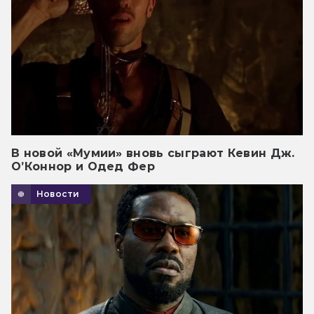
В новой «Мумии» вновь сыграют Кевин Дж.
О’Коннор и Одед Фер
Новости