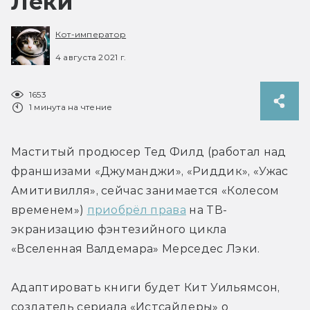
Леки
Кот-император
4 августа 2021 г.
1653
1 минута на чтение
Маститый продюсер Тед Филд (работал над 
франшизами «Джуманджи», «Риддик», «Ужас 
Амитивилля», сейчас занимается «Колесом 
временем») 
приобрёл права
 на ТВ-
экранизацию фэнтезийного цикла 
«Вселенная Валдемара» Мерседес Лэки.
Адаптировать книги будет Кит Уильямсон, 
создатель сериала «Истсайдеры» о 