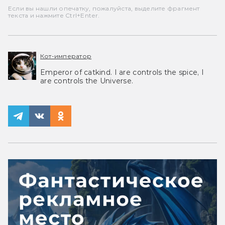
Если вы нашли опечатку, пожалуйста, выделите фрагмент
текста и нажмите Ctrl+Enter.
Кот-император
Emperor of catkind. I are controls the spice, I
are controls the Universe.