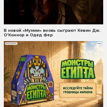
В новой «Мумии» вновь сыграют Кевин Дж.
О’Коннор и Одед Фер
РЕКЛАМА