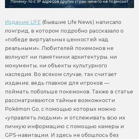
Почему-то с IP адресов других стран ничего не тормозит
Издание L!FE
 (бывшие Life News) написало 
лонгрид, в котором подробно рассказало о 
«победе виртуальных ценностей над 
реальными». Любителей покемонов не 
волнуют ни памятники архитектуры, ни 
монументы, ни объекты культурного 
наследия. Во всяком случае, так считает 
издание, ведь главное для игроков — 
поймать побольше покемонов. Также в статье 
рассматриваются тайные возможности 
Pokémon Go, с помощью которых можно 
«управлять людьми» и отслеживать всю их 
личную информацию с помощью камеры и 
GPS-навигации. И здесь не обошлось без 