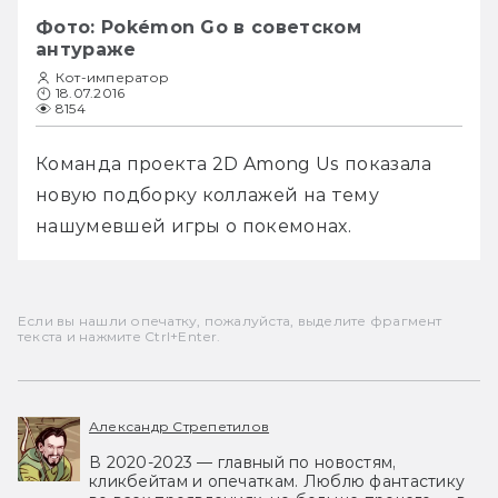
Фото: Pokémon Go в советском
антураже
Кот-император
18.07.2016
8154
Команда проекта 2D Among Us показала 
новую подборку коллажей на тему 
нашумевшей игры о покемонах.
Если вы нашли опечатку, пожалуйста, выделите фрагмент
текста и нажмите Ctrl+Enter.
Александр Стрепетилов
В 2020-2023 — главный по новостям,
кликбейтам и опечаткам. Люблю фантастику