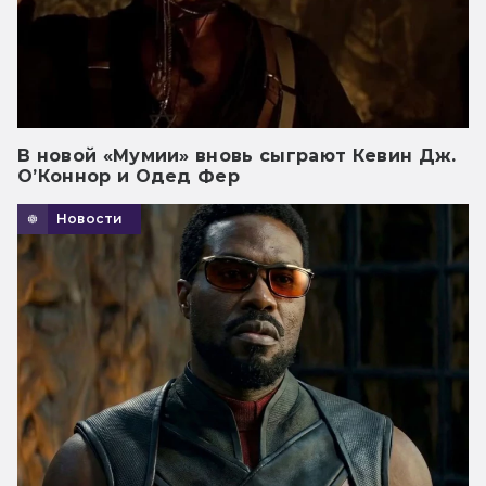
В новой «Мумии» вновь сыграют Кевин Дж.
О’Коннор и Одед Фер
Новости