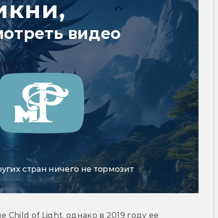
икни,
мотреть видео
ругих стран ничего не тормозит
ild of Light, однако в 2019 году ее 