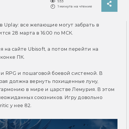
933
1 минута на чтение
в Uplay: все желающие могут забрать в 
ится 28 марта в 16:00 по МСК.
Для этого необходимо авторизироваться на сайте Ubisoft, а потом перейти на 
иконке ПК.
ми RPG и пошаговой боевой системой. В 
рая должна вернуть похищенные луну, 
 гармонию в мире и царстве Лемурия. В этом 
неожиданных союзников. Игру довольно 
tic у нее 82.