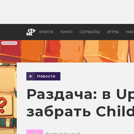
Какие
авгус
апока
детск
КНИГИ
КИНО
СЕРИАЛЫ
ИГРЫ
НА
РЕКЛАМА
Новости
Раздача: в U
забрать Child
Дмитрий Кинский