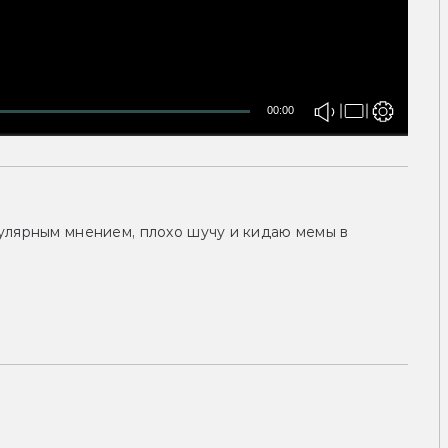
00:00
улярным мнением, плохо шучу и кидаю мемы в