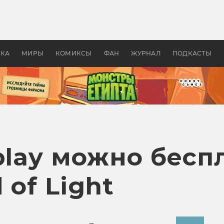
 фильмы смотреть в
Как создавались «Страшил
те 2026? В мире —
фильм, без которого не б
липсис, в России —
бы «Властелина колец»
ие комедии
УКА
МИРЫ
КОМИКСЫ
ФАН
ЖУРНАЛ
ПОДКАСТЫ
play можно бесп
 of Light