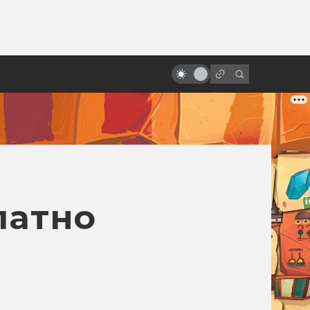
ы»:
ыло
«Изгой-один»: вырезанные
сцены и альтернативный финал
латно