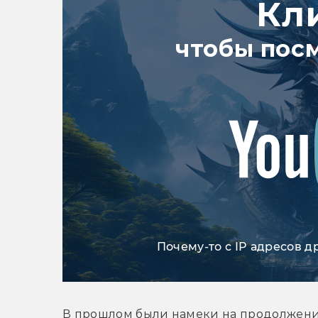
Кл
чтобы пос
Почему-то с IP адресов д
В прошлом были намеки на продолжение Ch