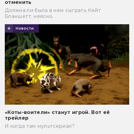
отменить
Должна ли была в нем сыграть Кейт
Бланшетт, неясно.
Новости
«Коты-воители» станут игрой. Вот её
трейлер
И когда там мультсериал?