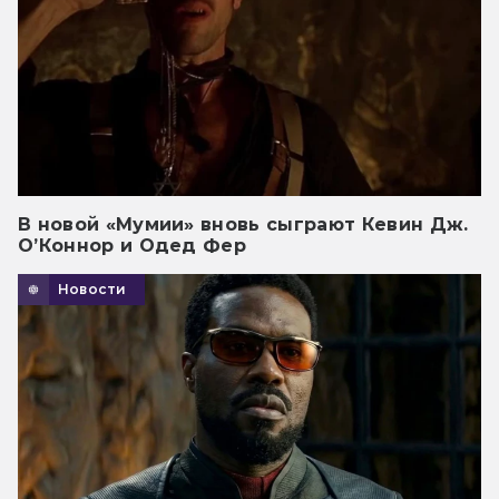
В новой «Мумии» вновь сыграют Кевин Дж.
О’Коннор и Одед Фер
Новости