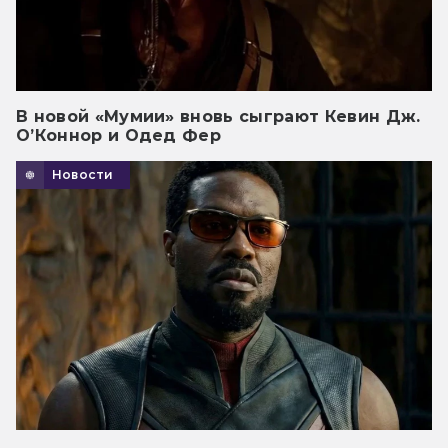
В новой «Мумии» вновь сыграют Кевин Дж.
О’Коннор и Одед Фер
Новости