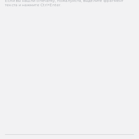
Если вы нашли опечатку, пожалуйста, выделите фрагмент
текста и нажмите Ctrl+Enter.