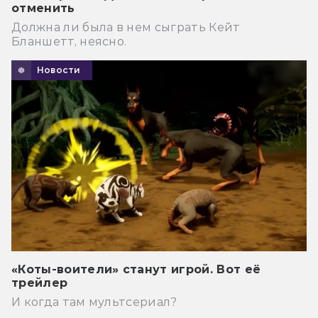
отменить
Должна ли была в нем сыграть Кейт
Бланшетт, неясно.
Новости
«Коты-воители» станут игрой. Вот её
трейлер
И когда там мультсериал?