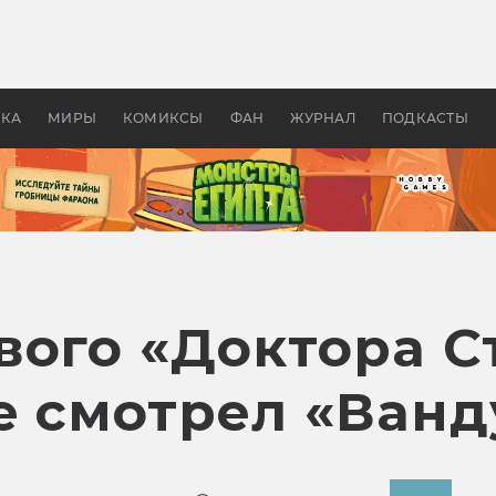
оздавались «Страшилы»:
«Одиссея» Нолана: что эт
, без которого не было
фильм сделал с Гомером и
ластелина колец»
Древней Грецией
УКА
МИРЫ
КОМИКСЫ
ФАН
ЖУРНАЛ
ПОДКАСТЫ
вого «Доктора 
е смотрел «Ван