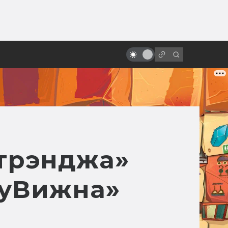
от
Неснятые фильмы: Как Супермен
не стал чёрным
Стрэнджа»
дуВижна»