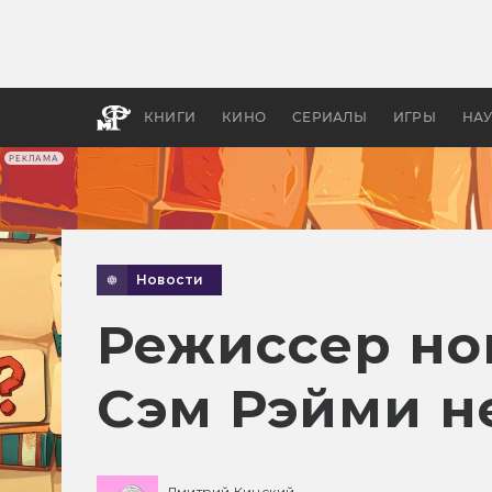
Как с
фильм
бы «В
КНИГИ
КИНО
СЕРИАЛЫ
ИГРЫ
НА
РЕКЛАМА
Новости
Режиссер но
Сэм Рэйми н
Дмитрий Кинский