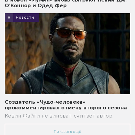
О’Коннор и Одед Фер
Новости
Создатель «Чудо-человека»
прокомментировал отмену второго сезона
Кевин Файги не виноват, считает автор.
Показать ещё