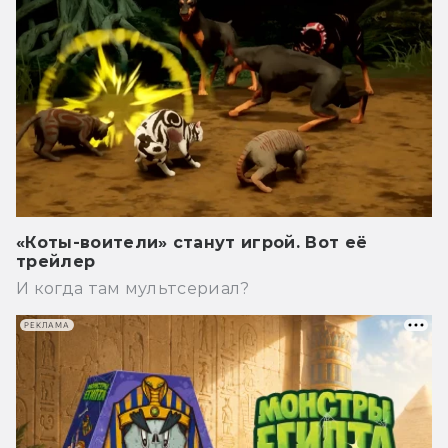
«Коты-воители» станут игрой. Вот её
трейлер
И когда там мультсериал?
РЕКЛАМА