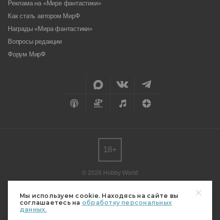
Реклама на «Мире фантастики»
Как стать автором МирФ
Награды «Мира фантастики»
Вопросы редакции
Форум МирФ
18+
© 2026 Hobby World
Любое использование материалов допускается только с согласия
редакции.
Мы используем cookie. Находясь на сайте вы
соглашаетесь на
обработку персональных
Мнение авторов может не совпадать с мнением редакции.
данных.
Свидетельство о регистрации СМИ серия Эл № ФС77-82485