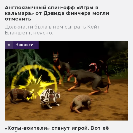
Англоязычный спин-офф «Игры в
кальмара» от Дэвида Финчера могли
отменить
Должна ли была в нем сыграть Кейт
Бланшетт, неясно.
Новости
«Коты-воители» станут игрой. Вот её