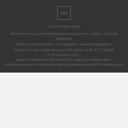
18+
© 2026 Hobby World
Любое использование материалов допускается только с согласия
редакции.
Мнение авторов может не совпадать с мнением редакции.
Свидетельство о регистрации СМИ серия Эл № ФС77-82485
от 30 декабря 2021 г.
(выдано Федеральной службой по надзору в сфере связи,
информационных технологий и массовых коммуникаций (Роскомнадзор)