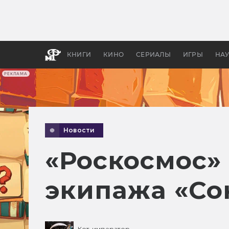
Какие
авгус
апока
детск
КНИГИ
КИНО
СЕРИАЛЫ
ИГРЫ
НА
РЕКЛАМА
Новости
«Роскосмос»
экипажа «Сою
Кот-император