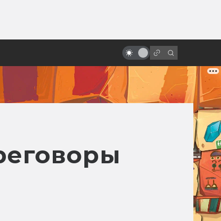
ы»:
ыло
Советские и российские фильмы
ужасов: от «Вия» до «Гоголя»
реговоры