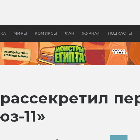
 фильмы смотреть в
Как создавались «Страшил
те 2026? В мире —
фильм, без которого не б
липсис, в России —
бы «Властелина колец»
ие комедии
УКА
МИРЫ
КОМИКСЫ
ФАН
ЖУРНАЛ
ПОДКАСТЫ
 рассекретил пе
з-11»