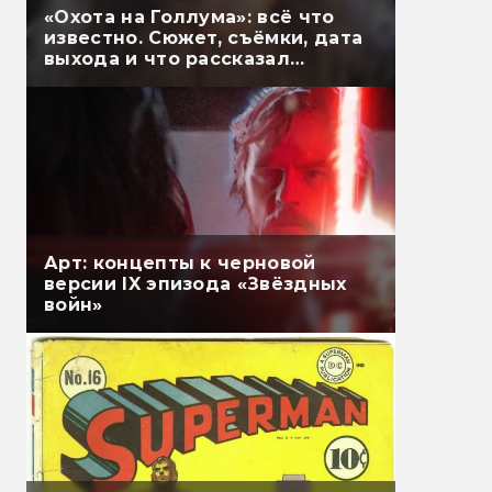
«Охота на Голлума»: всё что
известно. Сюжет, съёмки, дата
выхода и что рассказал
Гэндальф
Арт: концепты к черновой
версии IX эпизода «Звёздных
войн»