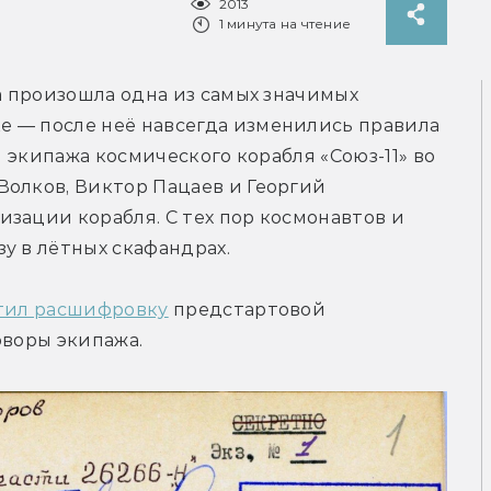
2013
1 минута на чтение
а произошла одна из самых значимых 
 — после неё навсегда изменились правила 
и экипажа космического корабля «Союз-11» во 
олков, Виктор Пацаев и Георгий 
зации корабля. С тех пор космонавтов и 
у в лётных скафандрах.
тил расшифровку
 предстартовой 
оворы экипажа.