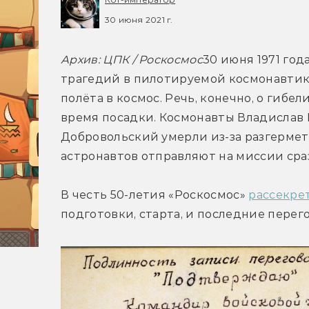
30 июня 2021 г.
Архив: ЦПК / Роскосмос
30 июня 1971 год
трагедий в пилотируемой космонавтике
полёта в космос. Речь, конечно, о гибел
время посадки. Космонавты Владислав В
Добровольский умерли из-за разгермети
астронавтов отправляют на миссии сраз
В честь 50-летия «Роскосмос» 
рассекре
подготовки, старта, и последние перег