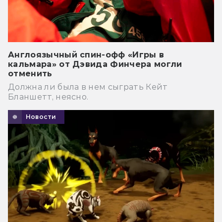
Англоязычный спин-офф «Игры в
кальмара» от Дэвида Финчера могли
отменить
Должна ли была в нем сыграть Кейт
Бланшетт, неясно.
Новости