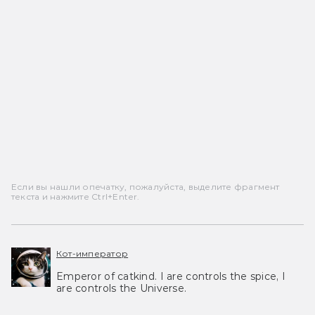
Если вы нашли опечатку, пожалуйста, выделите фрагмент
текста и нажмите Ctrl+Enter.
Кот-император
Emperor of catkind. I are controls the spice, I
are controls the Universe.