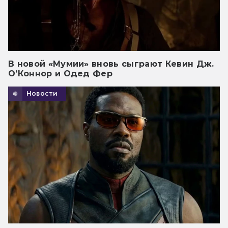
В новой «Мумии» вновь сыграют Кевин Дж.
О’Коннор и Одед Фер
Новости