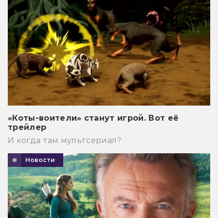
«Коты-воители» станут игрой. Вот её
трейлер
И когда там мультсериал?
Новости