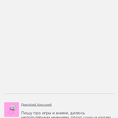
Дмитрий Кинский
Пишу про игры и аниме, делюсь
непопулярным мнением, плохо шучу и кидаю