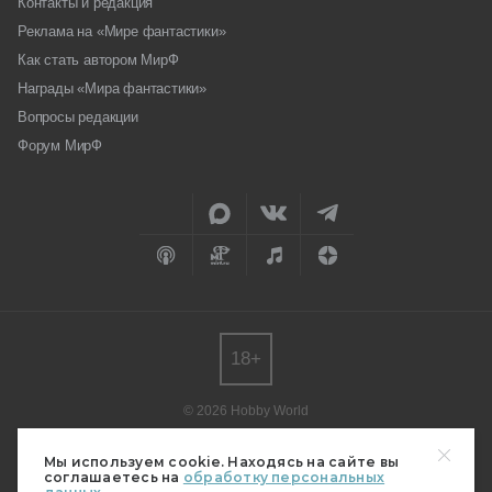
Контакты и редакция
Реклама на «Мире фантастики»
Как стать автором МирФ
Награды «Мира фантастики»
Вопросы редакции
Форум МирФ
18+
© 2026 Hobby World
Любое использование материалов допускается только с согласия
редакции.
Мы используем cookie. Находясь на сайте вы
соглашаетесь на
обработку персональных
Мнение авторов может не совпадать с мнением редакции.