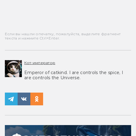
Если вы нашли опечатку, пожалуйста, выделите фрагмент
текста и нажмите Ctrl+Enter.
Кот-император
Emperor of catkind. I are controls the spice, I
are controls the Universe.