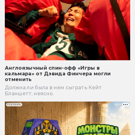
Англоязычный спин-офф «Игры в
кальмара» от Дэвида Финчера могли
отменить
Должна ли была в нем сыграть Кейт
Бланшетт, неясно.
РЕКЛАМА